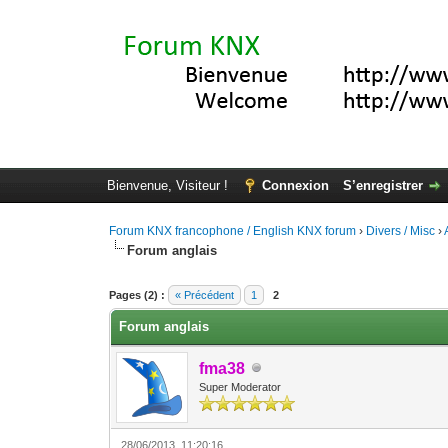
Bienvenue, Visiteur !
Connexion
S’enregistrer
Forum KNX francophone / English KNX forum
›
Divers / Misc
›
Forum anglais
Moyenne : 0 (0 vote(s))
1
2
3
4
5
Pages (2) :
« Précédent
1
2
Forum anglais
fma38
Super Moderator
28/06/2013, 11:20:16