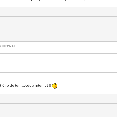
09 par
mil3d
.)
t-être de ton accès à internet !!