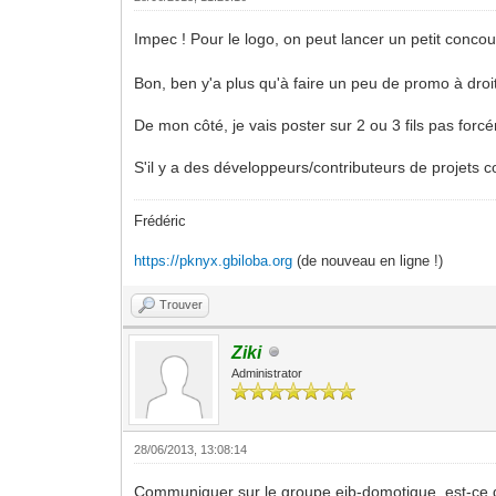
Impec ! Pour le logo, on peut lancer un petit conco
Bon, ben y'a plus qu'à faire un peu de promo à dro
De mon côté, je vais poster sur 2 ou 3 fils pas forc
S'il y a des développeurs/contributeurs de projets
Frédéric
https://pknyx.gbiloba.org
(de nouveau en ligne !)
Trouver
Ziki
Administrator
28/06/2013, 13:08:14
Communiquer sur le groupe eib-domotique, est-ce que