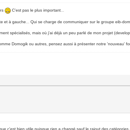
urs
C'est pas le plus important...
ite et à gauche... Qui se charge de communiquer sur le groupe eib-dom
ément spécialisés, mais où j'ai déjà un peu parlé de mon projet (develop
 comme Domogik ou autres, pensez aussi à présenter notre 'nouveau' fo
 c'est bien utile puisque rien a changé sauf le rajout des catégories e