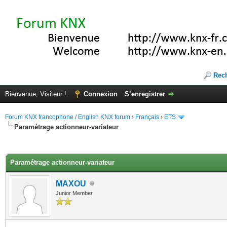
Rec
Bienvenue, Visiteur !
Connexion
S’enregistrer
Forum KNX francophone / English KNX forum
›
Français
›
ETS
Paramétrage actionneur-variateur
(s))
Paramétrage actionneur-variateur
MAXOU
Junior Member