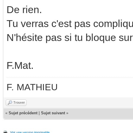
De rien.
Tu verras c'est pas compliq
N'hésite pas si tu bloque su
F.Mat.
F. MATHIEU
Trouver
«
Sujet précédent
|
Sujet suivant
»
Voir une version imprimable