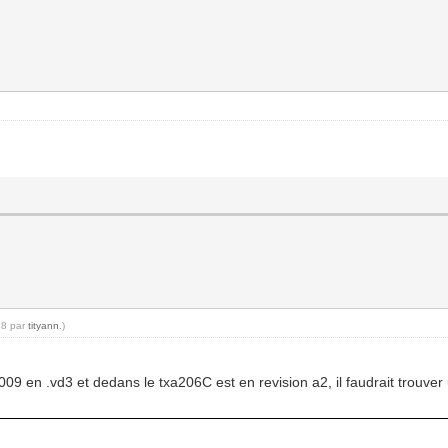
38 par
tityann
.)
09 en .vd3 et dedans le txa206C est en revision a2, il faudrait trouver