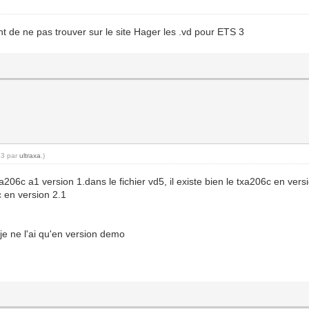
 de ne pas trouver sur le site Hager les .vd pour ETS 3
13 par
ultraxa
.)
xa206c a1 version 1.dans le fichier vd5, il existe bien le txa206c en vers
c en version 2.1
je ne l'ai qu'en version demo