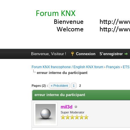
Bienvenue, Visiteur !
Connexion
S’enregistrer
Forum KNX francophone / English KNX forum
›
Français
›
ETS
erreur interne du participant
Moyenne : 0 (0 vote(s))
1
2
3
4
5
Pages (2) :
« Précédent
1
2
erreur interne du participant
mil3d
Super Moderator