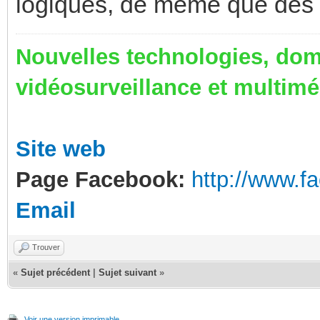
logiques, de même que des 
Nouvelles technologies, dom
vidéosurveillance et multim
Site web
Page Facebook:
http://www.
Email
Trouver
«
Sujet précédent
|
Sujet suivant
»
Voir une version imprimable