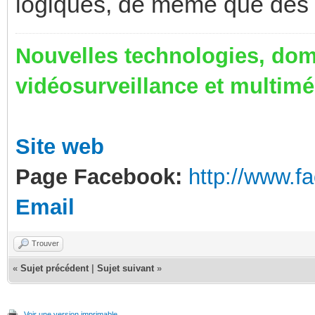
logiques, de même que des 
Nouvelles technologies, dom
vidéosurveillance et multim
Site web
Page Facebook:
http://www.
Email
Trouver
«
Sujet précédent
|
Sujet suivant
»
Voir une version imprimable