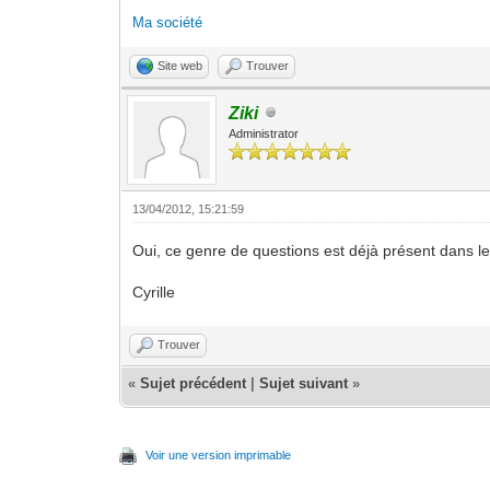
Ma société
Site web
Trouver
Ziki
Administrator
13/04/2012, 15:21:59
Oui, ce genre de questions est déjà présent dans l
Cyrille
Trouver
«
Sujet précédent
|
Sujet suivant
»
Voir une version imprimable