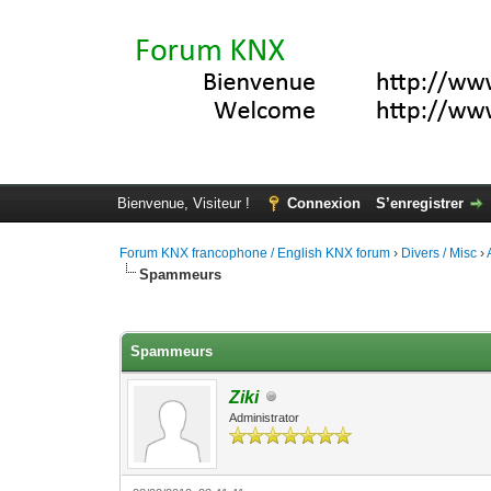
Bienvenue, Visiteur !
Connexion
S’enregistrer
Forum KNX francophone / English KNX forum
›
Divers / Misc
›
Spammeurs
Moyenne : 0 (0 vote(s))
1
2
3
4
5
Spammeurs
Ziki
Administrator