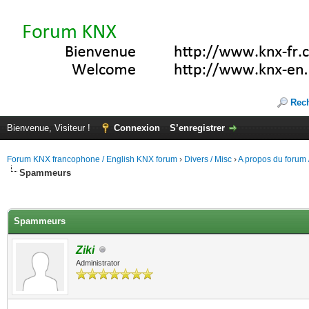
Rec
Bienvenue, Visiteur !
Connexion
S’enregistrer
Forum KNX francophone / English KNX forum
›
Divers / Misc
›
A propos du forum /
Spammeurs
(s))
Spammeurs
Ziki
Administrator