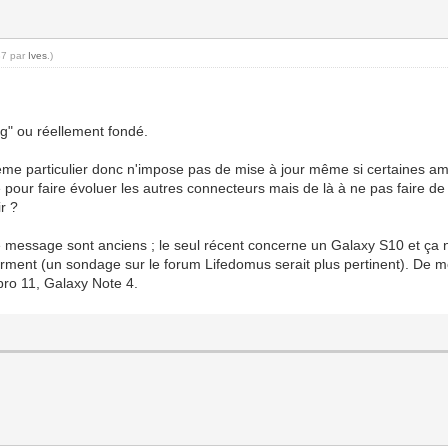
37 par
Ives
.)
ing" ou réellement fondé.
ème particulier donc n'impose pas de mise à jour même si certaines amé
e pour faire évoluer les autres connecteurs mais de là à ne pas faire de
ir ?
message sont anciens ; le seul récent concerne un Galaxy S10 et ça n'
onfirment (un sondage sur le forum Lifedomus serait plus pertinent). De
 pro 11, Galaxy Note 4.