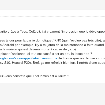
tie grâce à Yves. Celà dit, j'ai vraiment l'impression que le développem
ses à jour pour la partie domotique / KNX (qui n'évolue pas très vite), 
ns Android par exemple, il y a toujours de la maintenance à faire quand
 à la maison qui est devenu morte à cause de ça. :-(
lacer l'ancienne, si tout est cassé c'est un peu la loose non ?
google.com/store/apps/detai...views=true
Je trouve que les derniers com
S10, Huawei P20). Bref, ça me refroidit bien fort, l'intérêt d'une super
vez-vous constaté que LifeDomus est à l'arrêt ?