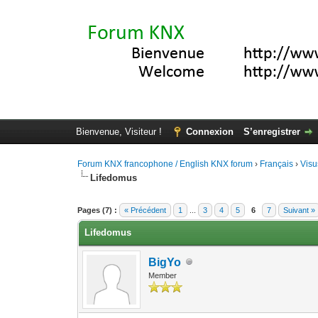
Bienvenue, Visiteur !
Connexion
S’enregistrer
Forum KNX francophone / English KNX forum
›
Français
›
Visu
Lifedomus
Moyenne : 4 (5 vote(s))
1
2
3
4
5
Pages (7) :
« Précédent
1
...
3
4
5
6
7
Suivant »
Lifedomus
BigYo
Member