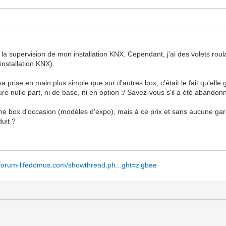
 la supervision de mon installation KNX. Cependant, j'ai des volets r
installation KNX).
 sa prise en main plus simple que sur d'autres box, c'était le fait qu'elle 
ure nulle part, ni de base, ni en option :/ Savez-vous s'il a été abandon
e box d’occasion (modèles d'expo), mais à ce prix et sans aucune garant
duit ?
//forum-lifedomus.com/showthread.ph...ght=zigbee