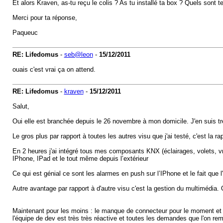
Et alors Kraven, as-tu reçu le colis ? As tu installé ta box ? Quels sont t
Merci pour ta réponse,
Paqueuc
RE: Lifedomus
-
seb@leon
-
15/12/2011
ouais c'est vrai ça on attend.
RE: Lifedomus
-
kraven
-
15/12/2011
Salut,
Oui elle est branchée depuis le 26 novembre à mon domicile. J'en suis trè
Le gros plus par rapport à toutes les autres visu que j'ai testé, c'est la r
En 2 heures j'ai intégré tous mes composants KNX (éclairages, volets, 
IPhone, IPad et le tout même depuis l’extérieur
Ce qui est génial ce sont les alarmes en push sur l’IPhone et le fait que 
Autre avantage par rapport à d'autre visu c'est la gestion du multimédia. 
Maintenant pour les moins : le manque de connecteur pour le moment et qu
l'équipe de dev est très très réactive et toutes les demandes que l'on rem