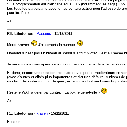
Si la programmation est bien faite sous ETS (notamment les flags) il n'y 
bus tous les participants avec le flag écriture activé pour l'adresse de 
pour lire l'info.
A+
RE: Lifedomus
-
Paqueuc
-
15/12/2011
Merci Kraven.
J'ai compris la nuance.
Lifedomus n'est pas un niveau au dessus à tout piloter, il est au même n
Je serai moins niais après avoir mis un peu les mains dans le cambouis 
Et donc, encore une question très subjective que les modérateurs ne vont
(avec d'autres qualités plus importantes et d'autres défauts. A niveau de
monter / démonter (un truc de geek, en somme) tout seul sans trop galér
Reste le WAF à gérer par contre... La box le gère-t-elle ?
A+
RE: Lifedomus
-
kraven
-
15/12/2011
Bonjour,