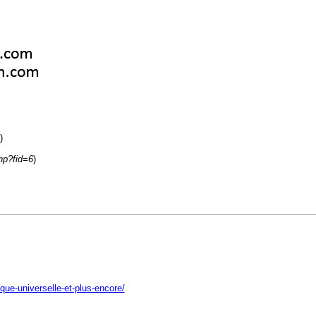
)
hp?fid=6
)
que-universelle-et-plus-encore/