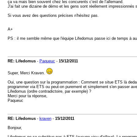
ça va mais bien souvent chez les concurents c’est de l’allemand.
J'ai fait une dizaine de démo et les gens sont réellement impressionnés s
Si vous avez des questions précises n'hésitez pas.
A+
PS : il me semble même que l'équipe Lifedomus passe ici de temps à autr
RE: Lifedomus
-
Paqueuc
-
15/12/2011
Super, Merci Kraven.
Oui, une question sur la programmation : Comment se situe ETS là dedans
programmer via ETS ou peut-on purement et simplement s'en passer avec
Lifedomus (ordre contradictoire, par exemple) ?
Merci pour ta réponse,
Paqueuc
RE: Lifedomus
-
kraven
-
15/12/2011
Bonjour,
Lifedomus ne se substitue pas à ETS (aucune visu d'ailleur). La programm