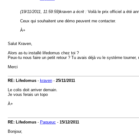
(19/11/2011, 11:59:59)
kraven a écrit :
Voilà le prix officiel a été a
Ceux qui souhaitent une démo peuvent me contacter.
À+
Salut Kraven,
Alors as-tu installé lifedomus chez toi ?
Peux-tu nous faire un petit retour ? Tu avais déjà vu le système tourner
Merci
RE: Lifedomus
-
kraven
-
25/11/2011
Le colis doit arriver demain.
Je vous ferais un topo
À+
RE: Lifedomus
-
Paqueuc
-
15/12/2011
Bonjour,