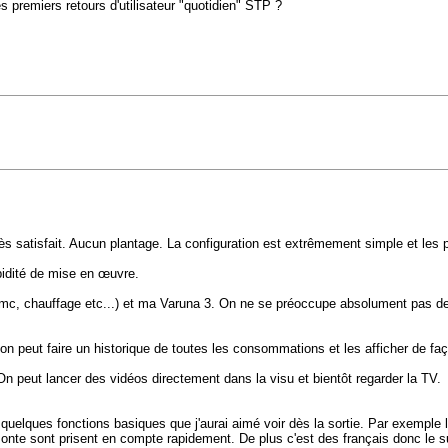
es premiers retours d'utilisateur "quotidien" STP ?
s satisfait. Aucun plantage. La configuration est extrêmement simple et les po
apidité de mise en œuvre.
vmc, chauffage etc...) et ma Varuna 3. On ne se préoccupe absolument pas de
l'on peut faire un historique de toutes les consommations et les afficher de fa
On peut lancer des vidéos directement dans la visu et bientôt regarder la TV.
elques fonctions basiques que j'aurai aimé voir dès la sortie. Par exemple la
onte sont prisent en compte rapidement. De plus c'est des français donc le sup