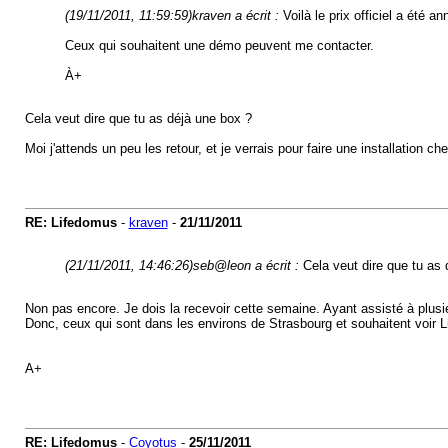
(19/11/2011, 11:59:59)
kraven a écrit :
Voilà le prix officiel a été a
Ceux qui souhaitent une démo peuvent me contacter.
À+
Cela veut dire que tu as déjà une box ?
Moi j'attends un peu les retour, et je verrais pour faire une installation ch
RE: Lifedomus
-
kraven
-
21/11/2011
(21/11/2011, 14:46:26)
seb@leon a écrit :
Cela veut dire que tu as
Non pas encore. Je dois la recevoir cette semaine. Ayant assisté à plusi
Donc, ceux qui sont dans les environs de Strasbourg et souhaitent voir L
A+
RE: Lifedomus
-
Coyotus
-
25/11/2011