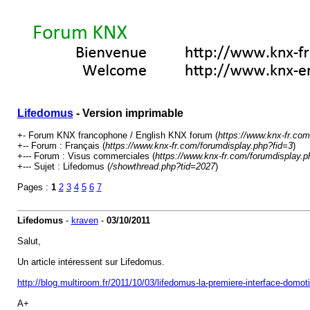
Lifedomus
- Version imprimable
+- Forum KNX francophone / English KNX forum (
https://www.knx-fr.com
+-- Forum : Français (
https://www.knx-fr.com/forumdisplay.php?fid=3
)
+--- Forum : Visus commerciales (
https://www.knx-fr.com/forumdisplay.p
+--- Sujet : Lifedomus (
/showthread.php?tid=2027
)
Pages :
1
2
3
4
5
6
7
Lifedomus
-
kraven
-
03/10/2011
Salut,
Un article intéressent sur Lifedomus.
http://blog.multiroom.fr/2011/10/03/lifedomus-la-premiere-interface-domoti
A+