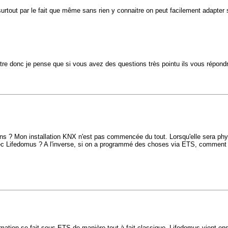
urtout par le fait que même sans rien y connaitre on peut facilement adapter s
e donc je pense que si vous avez des questions très pointu ils vous répondr
 ? Mon installation KNX n'est pas commencée du tout. Lorsqu'elle sera physiq
 Lifedomus ? A l'inverse, si on a programmé des choses via ETS, comment se
ation se fait sous ETS de manière tout à fait classique. Lifedomus vient ens