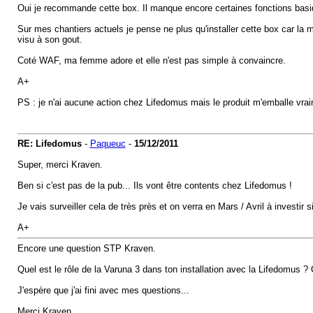
Oui je recommande cette box. Il manque encore certaines fonctions basiq
Sur mes chantiers actuels je pense ne plus qu'installer cette box car la
visu à son gout.
Coté WAF, ma femme adore et elle n'est pas simple à convaincre.
A+
PS : je n'ai aucune action chez Lifedomus mais le produit m'emballe vraim
RE: Lifedomus
-
Paqueuc
-
15/12/2011
Super, merci Kraven.
Ben si c'est pas de la pub... Ils vont être contents chez Lifedomus !
Je vais surveiller cela de très près et on verra en Mars / Avril à investir 
A+
Encore une question STP Kraven.
Quel est le rôle de la Varuna 3 dans ton installation avec la Lifedomus ?
J'espère que j'ai fini avec mes questions...
Merci Kraven,