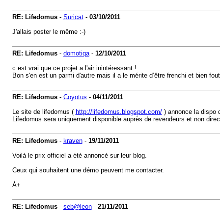
RE: Lifedomus
-
Suricat
-
03/10/2011
J'allais poster le même :-)
RE: Lifedomus
-
domotiqa
-
12/10/2011
c est vrai que ce projet a l'air inintéressant !
Bon s'en est un parmi d'autre mais il a le mérite d’être frenchi et bien fout
RE: Lifedomus
-
Coyotus
-
04/11/2011
Le site de lifedomus (
http://lifedomus.blogspot.com/
) annonce la dispo 
Lifedomus sera uniquement disponible auprès de revendeurs et non dire
RE: Lifedomus
-
kraven
-
19/11/2011
Voilà le prix officiel a été annoncé sur leur blog.
Ceux qui souhaitent une démo peuvent me contacter.
À+
RE: Lifedomus
-
seb@leon
-
21/11/2011