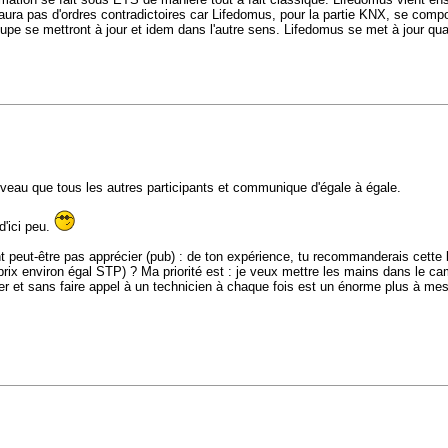
aura pas d'ordres contradictoires car Lifedomus, pour la partie KNX, se compo
groupe se mettront à jour et idem dans l'autre sens. Lifedomus se met à jour 
iveau que tous les autres participants et communique d'égale à égale.
d'ici peu.
 peut-être pas apprécier (pub) : de ton expérience, tu recommanderais cette b
 prix environ égal STP) ? Ma priorité est : je veux mettre les mains dans le c
er et sans faire appel à un technicien à chaque fois est un énorme plus à me