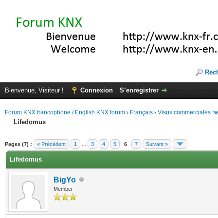
Rec
Bienvenue, Visiteur !
Connexion
S’enregistrer
Forum KNX francophone / English KNX forum
›
Français
›
Visus commerciales
Lifedomus
(s))
Pages (7) :
« Précédent
1
...
3
4
5
6
7
Suivant »
Lifedomus
BigYo
Member