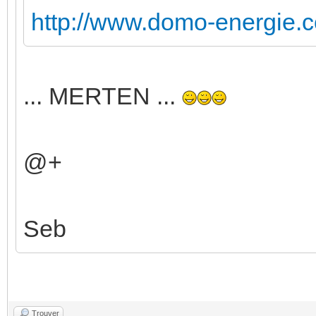
http://www.domo-energie.
... MERTEN ...
@+
Seb
Trouver