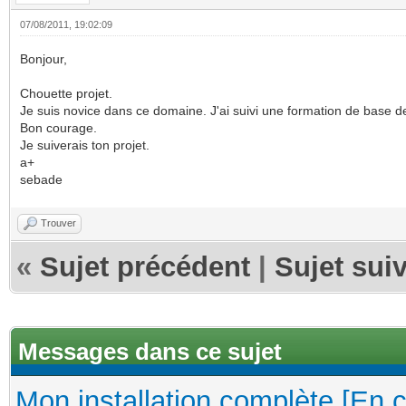
07/08/2011, 19:02:09
Bonjour,
Chouette projet.
Je suis novice dans ce domaine. J'ai suivi une formation de base de
Bon courage.
Je suiverais ton projet.
a+
sebade
Trouver
«
Sujet précédent
|
Sujet sui
Messages dans ce sujet
Mon installation complète [En 