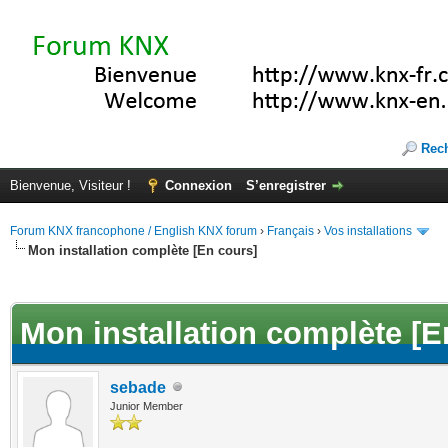
Rec
Bienvenue, Visiteur !
Connexion
S’enregistrer
Forum KNX francophone / English KNX forum
›
Français
›
Vos installations
Mon installation complète [En cours]
(s))
Mon installation complète [E
sebade
Junior Member