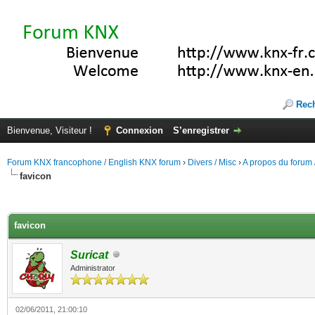
Rec
Bienvenue, Visiteur !
Connexion
S’enregistrer
Forum KNX francophone / English KNX forum
›
Divers / Misc
›
A propos du forum /
favicon
(s))
favicon
Suricat
Administrator
02/06/2011, 21:00:10