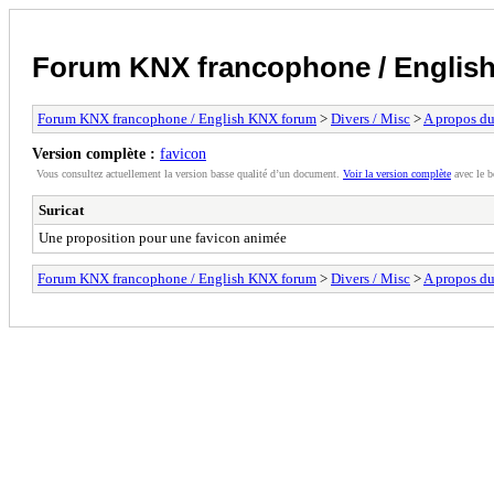
Forum KNX francophone / Englis
Forum KNX francophone / English KNX forum
>
Divers / Misc
>
A propos du
Version complète :
favicon
Vous consultez actuellement la version basse qualité d’un document.
Voir la version complète
avec le b
Suricat
Une proposition pour une favicon animée
Forum KNX francophone / English KNX forum
>
Divers / Misc
>
A propos du