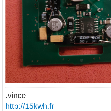
.vince
http://15kwh.fr