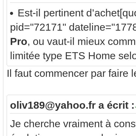
Est-il pertinent d’achet[
pid="72171" dateline="177
Pro
, ou vaut-il mieux com
limitée type ETS Home selon 
Il faut commencer par faire 
oliv189@yahoo.fr a écrit :
Je cherche vraiment à const