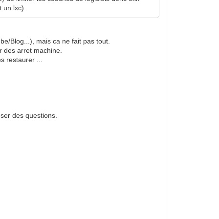
 un lxc).
e/Blog...), mais ca ne fait pas tout.
r des arret machine.
s restaurer ...
oser des questions.