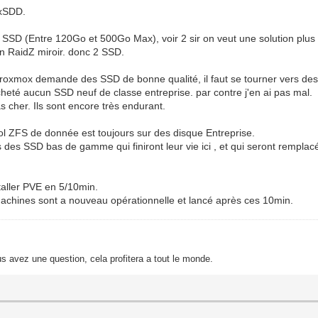
4xSDD.
it : SSD (Entre 120Go et 500Go Max), voir 2 sir on veut une solution pl
un RaidZ miroir. donc 2 SSD.
oxmox demande des SSD de bonne qualité, il faut se tourner vers des 
heté aucun SSD neuf de classe entreprise. par contre j'en ai pas mal.
s cher. Ils sont encore très endurant.
ol ZFS de donnée est toujours sur des disque Entreprise.
s des SSD bas de gamme qui finiront leur vie ici , et qui seront rempla
nstaller PVE en 5/10min.
 machines sont a nouveau opérationnelle et lancé après ces 10min.
s avez une question, cela profitera a tout le monde.