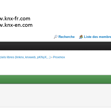
Recherche
Liste des membr
ciels libres (linknx, knxweb, pKNyX,...)
›
Proxmox