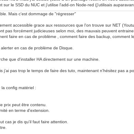
ur le SSD du NUC et j'utilise l'add-on Node-red (j'utilisais auparavant
iable. Mais c'est dommage de "régresser"
ilement accessible grace aux ressources que l'on trouve sur NET (Youtub
nt pas forcément judicieuses selon moi, des mauvais peuvent entraine
comment faire en cas de problème , comment faire des backup, comment le
re alerter en cas de problème de Disque.
rche que d'installer HA directement sur une machine.
is j'ai pas trop le temps de faire des tuto, maintenant n'hésitez pas a p
la config matériel :
e prix peut être contenu.
limité en terme d'extension.
 cas je dis qu'il faut faire attention.
tre.