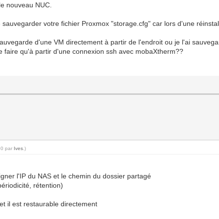
 le nouveau NUC.
auvegarder votre fichier Proxmox "storage.cfg" car lors d'une réinstall
 sauvegarde d'une VM directement à partir de l'endroit ou je l'ai sauve
se faire qu'à partir d'une connexion ssh avec mobaXtherm??
50 par
Ives
.)
ner l'IP du NAS et le chemin du dossier partagé
riodicité, rétention)
t il est restaurable directement