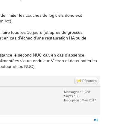
e limiter les couches de logiciels donc exit
n lxc).
aire tous les 15 jours (et après de grosses
et en cas d'échec d'une restauration HA ou de
 distance le second NUC car, en cas d'absence
imentées via un onduleur Victron et deux batteries
routeur et les NUC)
Répondre
Messages : 1,288
Sujets : 36
Inscription : May 2017
#3