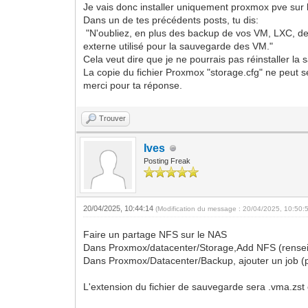
Je vais donc installer uniquement proxmox pve sur
Dans un de tes précédents posts, tu dis:
"N'oubliez, en plus des backup de vos VM, LXC, de s
externe utilisé pour la sauvegarde des VM."
Cela veut dire que je ne pourrais pas réinstaller la
La copie du fichier Proxmox "storage.cfg" ne peut 
merci pour ta réponse.
Trouver
Ives
Posting Freak
20/04/2025, 10:44:14
(Modification du message : 20/04/2025, 10:50:
Faire un partage NFS sur le NAS
Dans Proxmox/datacenter/Storage,Add NFS (renseig
Dans Proxmox/Datacenter/Backup, ajouter un job (pé
L'extension du fichier de sauvegarde sera .vma.zst e