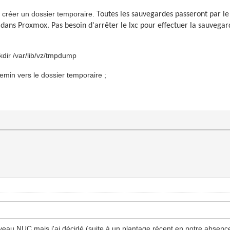
nt créer un dossier temporaire.
Toutes les sauvegardes passeront par l
 dans Proxmox. Pas besoin d'arrêter le lxc pour effectuer la sauvegar
dir /var/lib/vz/tmpdump
emin vers le dossier temporaire ;
eau NUC mais j'ai décidé (suite à un plantage récent en notre absence) 