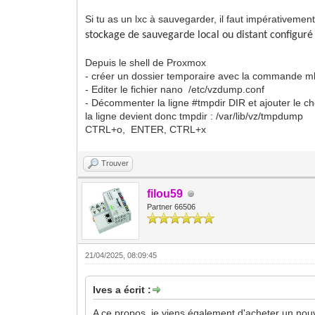
Si tu as un lxc à sauvegarder, il faut impérativeme
stockage de sauvegarde local ou distant configuré
Depuis le shell de Proxmox
- créer un dossier temporaire avec la commande mk
- Editer le fichier nano /etc/vzdump.conf
- Décommenter la ligne #tmpdir DIR et ajouter le ch
la ligne devient donc tmpdir : /var/lib/vz/tmpdump
CTRL+o, ENTER, CTRL+x
Trouver
filou59
Partner 66506
21/04/2025, 08:09:45
Ives a écrit :
A ce propos, je viens également d'acheter un nouv