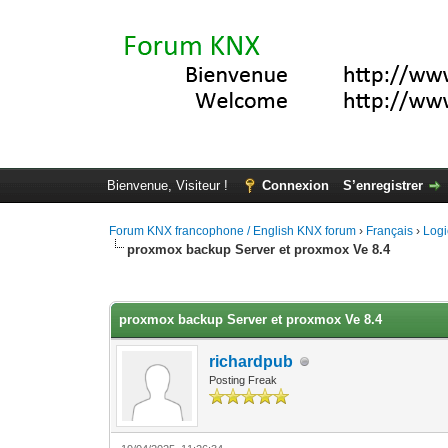
Bienvenue, Visiteur !
Connexion
S’enregistrer
Forum KNX francophone / English KNX forum
›
Français
›
Logi
proxmox backup Server et proxmox Ve 8.4
Moyenne : 0 (0 vote(s))
1
2
3
4
5
proxmox backup Server et proxmox Ve 8.4
richardpub
Posting Freak