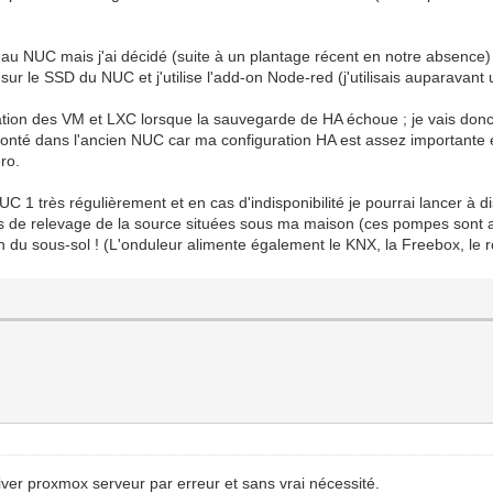
u NUC mais j'ai décidé (suite à un plantage récent en notre absence) d
r le SSD du NUC et j'utilise l'add-on Node-red (j'utilisais auparavant u
ion des VM et LXC lorsque la sauvegarde de HA échoue ; je vais donc f
 monté dans l'ancien NUC car ma configuration HA est assez importante 
ro.
C 1 très régulièrement et en cas d'indisponibilité je pourrai lancer à
s de relevage de la source situées sous ma maison (ces pompes sont al
n du sous-sol ! (L'onduleur alimente également le KNX, la Freebox, le 
tiver proxmox serveur par erreur et sans vrai nécessité.