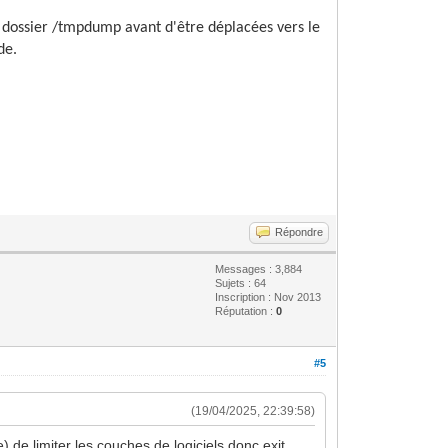
e dossier /tmpdump avant d'être déplacées vers le
de.
Répondre
Messages : 3,884
Sujets : 64
Inscription : Nov 2013
Réputation :
0
#5
(19/04/2025, 22:39:58)
de limiter les couches de logiciels donc exit