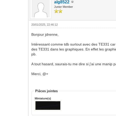
styles:
alg8522
card:
Junior Member
- background-color: red
label:
- color: white
label: KNX Tempo red HP
20/01/2025, 22:46:12
show_label: true
Bonjour jdrenne,
Intéressant comme tdb surtout avec des TE331 car 
des TE331 dans les graphiques. En effet les graph
pb.
A tout hasard, saurais-tu me dire si j'ai une manip 
Merci, @+
Pièces jointes
Miniature(s)