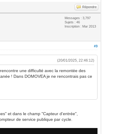
Répondre
Messages : 3,797
Sujets : 46
Inscription : Mar 2013
#3
(20/01/2025, 22:46:12)
encontre une difficulté avec la remontée des
antanée ! Dans DOMOVEA je ne rencontrais pas ce
ues" et dans le champ "Capteur d'entrée",
 compteur de service publique par cycle.