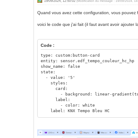
19/09/2024, 12:50:02
(Modification du message : 19/09/2024, 1
Quand vous avez cette configuration, vous pouvez fa
voici le code que j'ai fait (il faut avant avoir ajoute
Code :
type: custom:button-card
entity: sensor.edf_tempo_couleur_hc_hp
show_name: false
state:
- value: '5'
styles:
card:
- background: linear-gradient(to ri
label:
- color: white
label: KNX Tempo Bleu HC
- value: '8'
styles:
card:
- background-color: blue