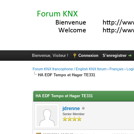
Bienvenue, Visiteur !
Connexion
S’enregistrer
Forum KNX francophone / English KNX forum
›
Français
›
Logi
HA EDF Tempo et Hager TE331
Moyenne : 0 (0 vote(s))
1
2
3
4
5
HA EDF Tempo et Hager TE331
jdrenne
Senior Member