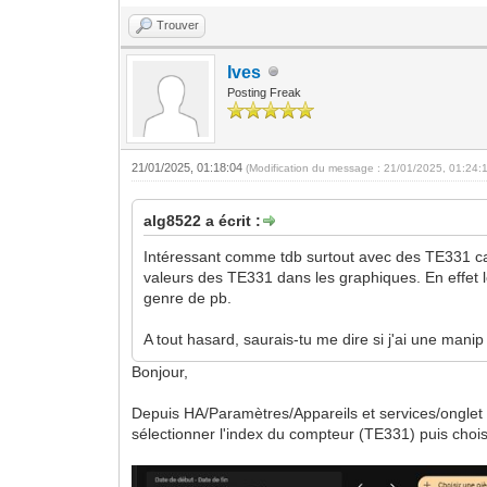
Trouver
Ives
Posting Freak
21/01/2025, 01:18:04
(Modification du message : 21/01/2025, 01:24:
alg8522 a écrit :
Intéressant comme tdb surtout avec des TE331 car
valeurs des TE331 dans les graphiques. En effet
genre de pb.
A tout hasard, saurais-tu me dire si j'ai une manip
Bonjour,
Depuis HA/Paramètres/Appareils et services/onglet 
sélectionner l'index du compteur (TE331) puis chois