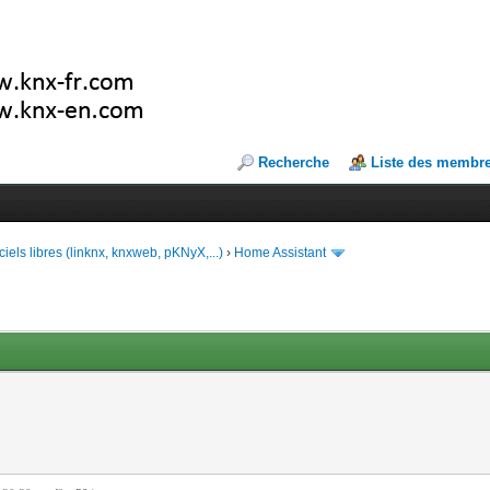
Recherche
Liste des membr
ciels libres (linknx, knxweb, pKNyX,...)
›
Home Assistant