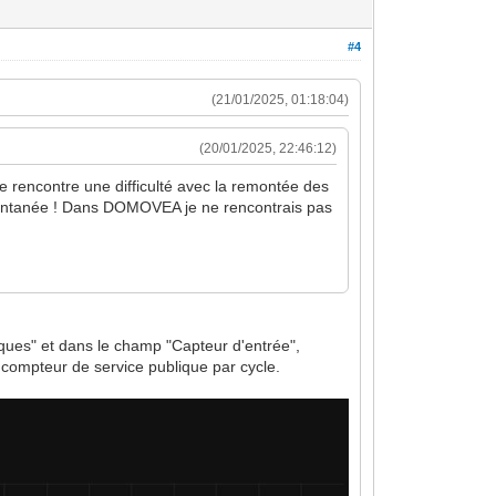
#4
(21/01/2025, 01:18:04)
(20/01/2025, 22:46:12)
 rencontre une difficulté avec la remontée des
stantanée ! Dans DOMOVEA je ne rencontrais pas
iques" et dans le champ "Capteur d'entrée",
n compteur de service publique par cycle.