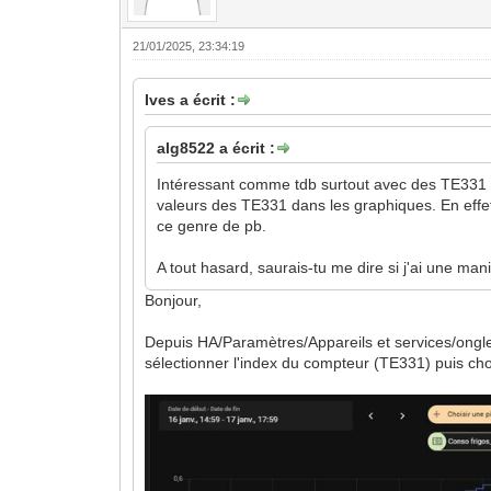
21/01/2025, 23:34:19
Ives a écrit :
alg8522 a écrit :
Intéressant comme tdb surtout avec des TE331 c
valeurs des TE331 dans les graphiques. En eff
ce genre de pb.
A tout hasard, saurais-tu me dire si j'ai une man
Bonjour,
Depuis HA/Paramètres/Appareils et services/onglet
sélectionner l'index du compteur (TE331) puis choi