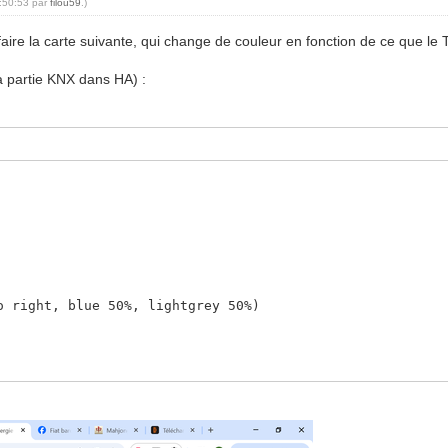
4:50:53 par
filou59
.)
ire la carte suivante, qui change de couleur en fonction de ce que le T
r la partie KNX dans HA) :
ght, blue 50%, lightgrey 50%)