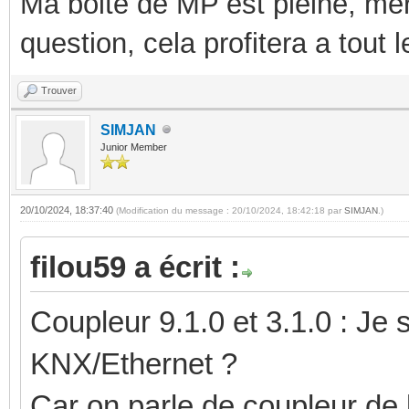
Ma boite de MP est pleine, mer
question, cela profitera a tout
Trouver
SIMJAN
Junior Member
20/10/2024, 18:37:40
(Modification du message : 20/10/2024, 18:42:18 par
SIMJAN
.)
filou59 a écrit :
Coupleur 9.1.0 et 3.1.0 : Je
KNX/Ethernet ?
Car on parle de coupleur de 