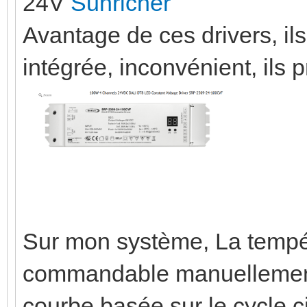
24V
Sunricher
Avantage de ces drivers, il
intégrée, inconvénient, ils 
Sur mon système, La tempér
commandable manuellemen
courbe basée sur le cycle c