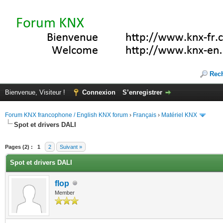
Rec
Bienvenue, Visiteur !
Connexion
S’enregistrer
Forum KNX francophone / English KNX forum
›
Français
›
Matériel KNX
Spot et drivers DALI
(s))
Pages (2) :
1
2
Suivant »
Spot et drivers DALI
flop
Member