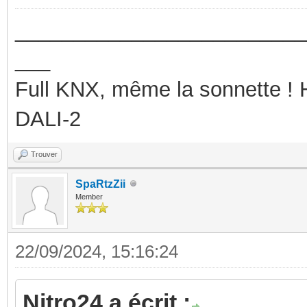
_________________________
___
Full KNX, même la sonnette !
DALI-2
Trouver
SpaRtzZii
Member
22/09/2024, 15:16:24
Nitro24 a écrit :