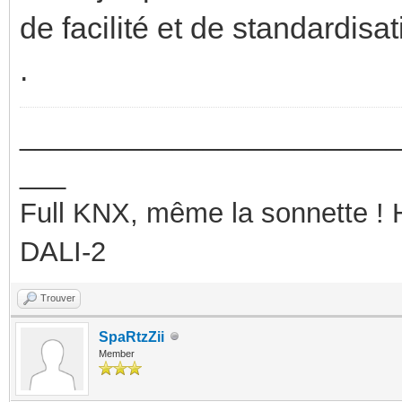
de facilité et de standardisat
.
_________________________
___
Full KNX, même la sonnette !
DALI-2
Trouver
SpaRtzZii
Member