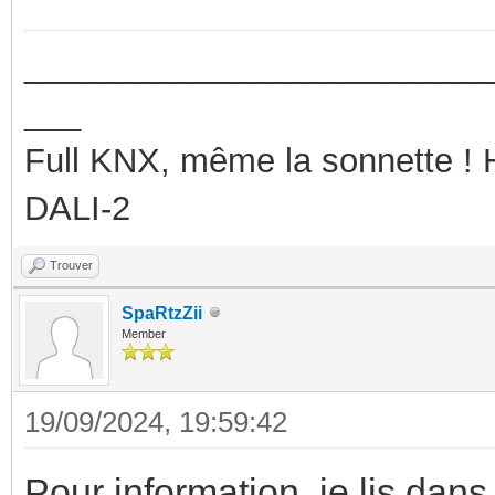
_________________________
___
Full KNX, même la sonnette !
DALI-2
Trouver
SpaRtzZii
Member
19/09/2024, 19:59:42
Pour information, je lis dans