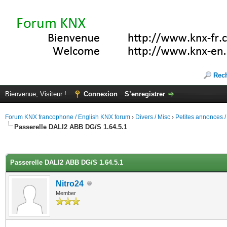
Rec
Bienvenue, Visiteur !
Connexion
S’enregistrer
Forum KNX francophone / English KNX forum
›
Divers / Misc
›
Petites annonces /
Passerelle DALI2 ABB DG/S 1.64.5.1
(s))
Passerelle DALI2 ABB DG/S 1.64.5.1
Nitro24
Member