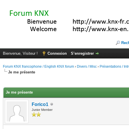
Rec
Bienvenue, Visiteur !
Connexion
S’enregistrer
Forum KNX francophone / English KNX forum
›
Divers / Misc
›
Présentations / In
Je me présente
(s))
Je me présente
Forico1
Junior Member