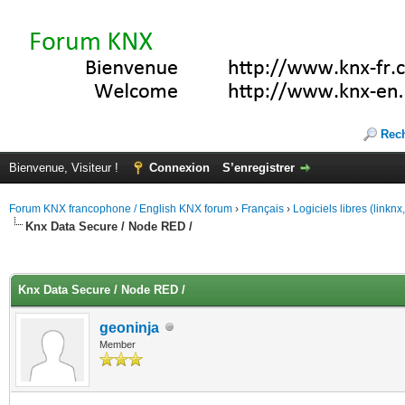
Rec
Bienvenue, Visiteur !
Connexion
S’enregistrer
Forum KNX francophone / English KNX forum
›
Français
›
Logiciels libres (linkn
Knx Data Secure / Node RED /
(s))
Knx Data Secure / Node RED /
geoninja
Member