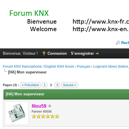
Rec
Bienvenue, Visiteur !
Connexion
S’enregistrer
Forum KNX francophone / English KNX forum
›
Français
›
Logiciels libres (linkn
[HA] Mon superviseur
(s))
Pages (3) :
« Précédent
1
2
3
Suivant »
[HA] Mon superviseur
filou59
Partner 66506