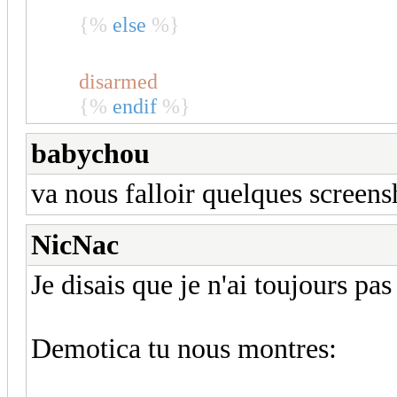
{%
else
%}
disarmed
{%
endif
%}
babychou
va nous falloir quelques screen
NicNac
Je disais que je n'ai toujours pa
Demotica tu nous montres: