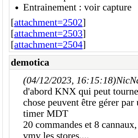
Entrainement : voir capture
[
attachment=2502
]
[
attachment=2503
]
[
attachment=2504
]
demotica
(04/12/2023, 16:15:18)
NicNa
d'abord KNX qui peut tourne
chose peuvent être gérer par u
timer MDT
20 commandes et 8 cannaux, il
vmv les stores....