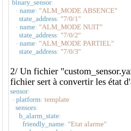
binary_sensor
:
-
name
:
"ALM_MODE ABSENCE"
state_address
:
"7/0/1"
-
name
:
"ALM_MODE NUIT"
state_address
:
"7/0/2"
-
name
:
"ALM_MODE PARTIEL"
state_address
:
"7/0/3"
2/ Un fichier "custom_sensor.ya
fichier sert à convertir les éta
sensor
:
-
platform
:
template
sensors
:
b_alarm_state
:
friendly_name
:
"Etat alarme"