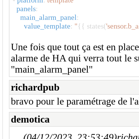
panels
:
main_alarm_panel
:
value_template
:
"
{{ states(
'sensor.b_a
Une fois que tout ça est en place
alarme de HA qui verra tout le su
"main_alarm_panel"
richardpub
bravo pour le paramétrage de l'a
demotica
(04/12/2023, 23:53:49)
richa