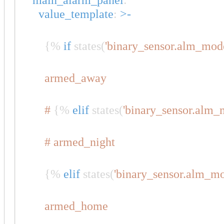
value_template
:
>-
{%
if
states(
'binary_sensor.alm_mod
armed_away
#
{%
elif
states(
'binary_sensor.alm_
# armed_night
{%
elif
states(
'binary_sensor.alm_mo
armed_home