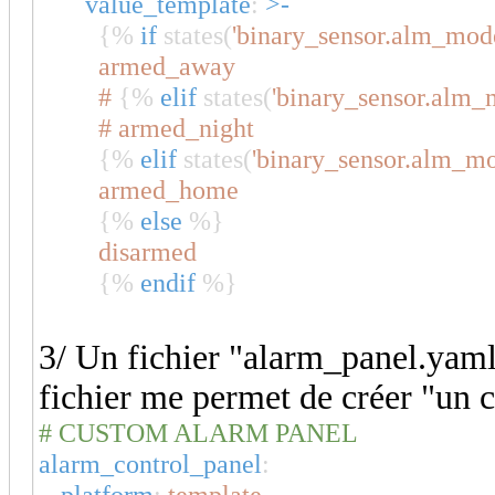
value_template
:
>-
{%
if
states(
'binary_sensor.alm_mod
armed_away
#
{%
elif
states(
'binary_sensor.alm_
# armed_night
{%
elif
states(
'binary_sensor.alm_mo
armed_home
{%
else
%}
disarmed
{%
endif
%}
3/ Un fichier "alarm_panel.yaml
fichier me permet de créer "un
# CUSTOM ALARM PANEL
alarm_control_panel
:
-
platform
:
template