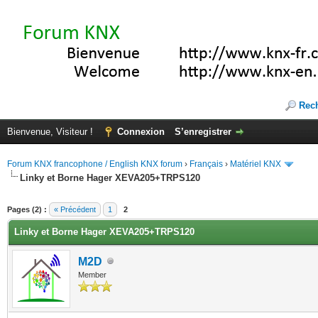
Rec
Bienvenue, Visiteur !
Connexion
S’enregistrer
Forum KNX francophone / English KNX forum
›
Français
›
Matériel KNX
Linky et Borne Hager XEVA205+TRPS120
(s))
Pages (2) :
« Précédent
1
2
Linky et Borne Hager XEVA205+TRPS120
M2D
Member