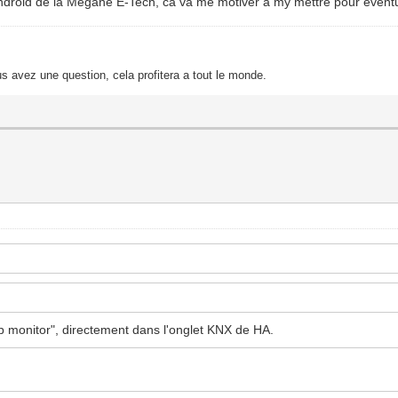
 Android de la Megane E-Tech, ca va me motiver a my mettre pour eventue
s avez une question, cela profitera a tout le monde.
roup monitor", directement dans l'onglet KNX de HA.