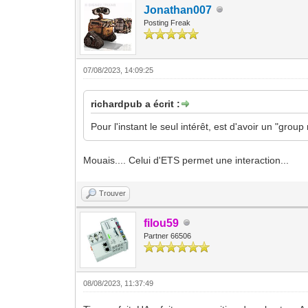
Jonathan007
Posting Freak
07/08/2023, 14:09:25
richardpub a écrit :
Pour l'instant le seul intérêt, est d'avoir un "gro
Mouais.... Celui d'ETS permet une interaction...
Trouver
filou59
Partner 66506
08/08/2023, 11:37:49