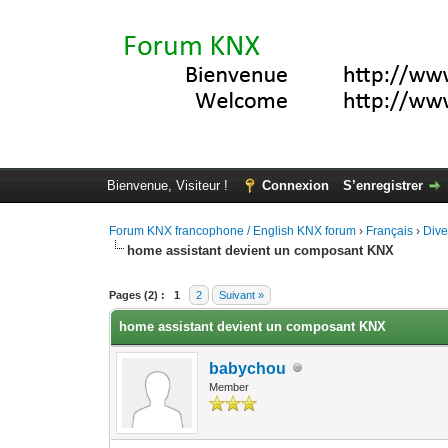
Bienvenue, Visiteur !
Connexion
S’enregistrer
Forum KNX francophone / English KNX forum
›
Français
›
Div
home assistant devient un composant KNX
Moyenne : 0 (0 vote(s))
1
2
3
4
5
Pages (2) :
1
2
Suivant »
home assistant devient un composant KNX
babychou
Member