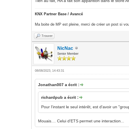
Tien au fait, HA a fait son apparition dans le store
KNX Partner Base / Avancé
Ma boite de MP est pleine, merci de créer un post si vou
Trouver
NicNac
Senior Member
08/08/2023, 14:43:31
Jonathan007 a écrit :
richardpub a écrit :
Pour l'instant le seul intérêt, est d'avoir un "g
Mouais.... Celui d'ETS permet une interaction...