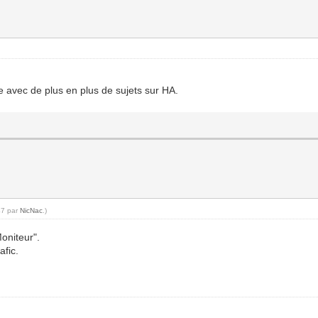
 avec de plus en plus de sujets sur HA.
47 par
NicNac
.)
Moniteur".
afic.