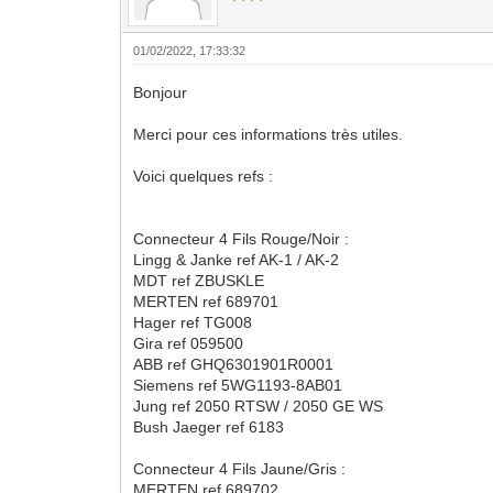
01/02/2022, 17:33:32
Bonjour
Merci pour ces informations très utiles.
Voici quelques refs :
Connecteur 4 Fils Rouge/Noir :
Lingg & Janke ref AK-1 / AK-2
MDT ref ZBUSKLE
MERTEN ref 689701
Hager ref TG008
Gira ref 059500
ABB ref GHQ6301901R0001
Siemens ref 5WG1193-8AB01
Jung ref 2050 RTSW / 2050 GE WS
Bush Jaeger ref 6183
Connecteur 4 Fils Jaune/Gris :
MERTEN ref 689702