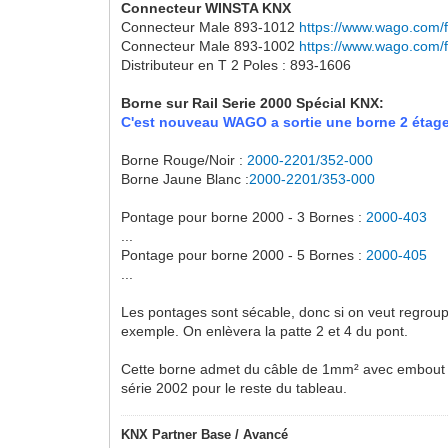
Connecteur WINSTA KNX
Connecteur Male 893-1012
https://www.wago.com/f
Connecteur Male 893-1002
https://www.wago.com/f
Distributeur en T 2 Poles : 893-1606
Borne sur Rail Serie 2000 Spécial KNX:
C'est nouveau WAGO a sortie une borne 2 éta
Borne Rouge/Noir :
2000-2201/352-000
Borne Jaune Blanc :
2000-2201/353-000
Pontage pour borne 2000 - 3 Bornes :
2000-403
...
Pontage pour borne 2000 - 5 Bornes :
2000-405
...
Les pontages sont sécable, donc si on veut regroup
exemple. On enlèvera la patte 2 et 4 du pont.
Cette borne admet du câble de 1mm² avec embout ou 
série 2002 pour le reste du tableau.
KNX Partner Base / Avancé