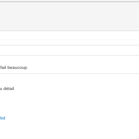
 fait beaucoup.
 détail.
0bd