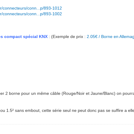
r/connecteurs/conn...p/893-1012
r/connecteurs/conn...p/893-1002
ges compact spécial KNX
: (Exemple de prix :
2.05€ / Borne en Allema
er 2 borne pour un même câble (Rouge/Noir et Jaune/Blanc) on pourra 
1.5² sans embout, cette série seul ne peut donc pas se suffire a ell