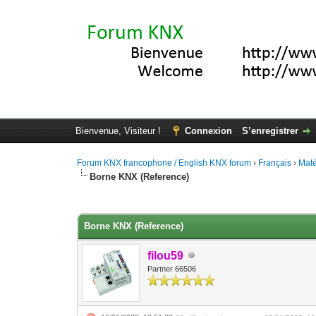
Bienvenue, Visiteur !
Connexion
S’enregistrer
Forum KNX francophone / English KNX forum
›
Français
›
Maté
Borne KNX (Reference)
Moyenne : 5 (2 vote(s))
1
2
3
4
5
Borne KNX (Reference)
filou59
Partner 66506