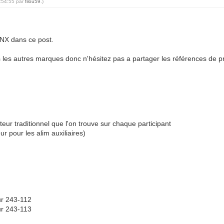
2:54:55 par
filou59
.)
KNX dans ce post.
es autres marques donc n'hésitez pas a partager les références de prod
eur traditionnel que l'on trouve sur chaque participant
r pour les alim auxiliaires)
ur 243-112
ur 243-113