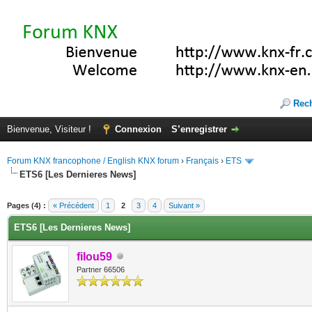
Rec
Bienvenue, Visiteur !
Connexion
S’enregistrer
Forum KNX francophone / English KNX forum
›
Français
›
ETS
ETS6 [Les Dernieres News]
(s))
Pages (4) :
« Précédent
1
2
3
4
Suivant »
ETS6 [Les Dernieres News]
filou59
Partner 66506