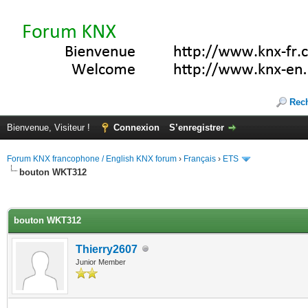
Rec
Bienvenue, Visiteur !
Connexion
S’enregistrer
Forum KNX francophone / English KNX forum
›
Français
›
ETS
bouton WKT312
(s))
bouton WKT312
Thierry2607
Junior Member