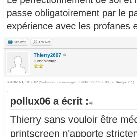
passe obligatoirement par le p
expérience avec les profanes e
Site web
Trouver
Thierry2607
Junior Member
30/03/2021, 10:55:02
(Modification du message : 30/03/2021, 10:58:03 par
Thierry2607
.)
pollux06 a écrit :
Thierry sans vouloir être méc
printscreen n'apporte stricte