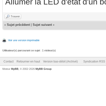
Allumer la LED d'état d'un b
Trouver
«
Sujet précédent
|
Sujet suivant
»
Voir une version imprimable
Utilisateur(s) parcourant ce sujet : 1 visiteur(s)
Contact
Retourner en haut
Version bas-débit (Archivé)
Syndication RSS
Moteur
MyBB
, © 2002-2026
MyBB Group
.