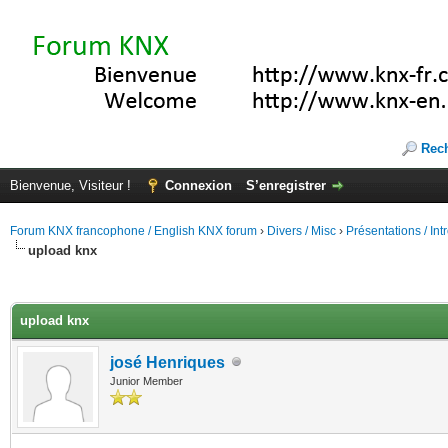
Rec
Bienvenue, Visiteur !
Connexion
S’enregistrer
Forum KNX francophone / English KNX forum
›
Divers / Misc
›
Présentations / In
upload knx
(s))
upload knx
josé Henriques
Junior Member