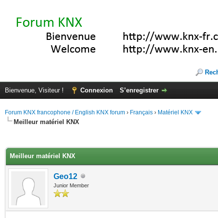
Rec
Bienvenue, Visiteur !
Connexion
S’enregistrer
Forum KNX francophone / English KNX forum
›
Français
›
Matériel KNX
Meilleur matériel KNX
(s))
Meilleur matériel KNX
Geo12
Junior Member