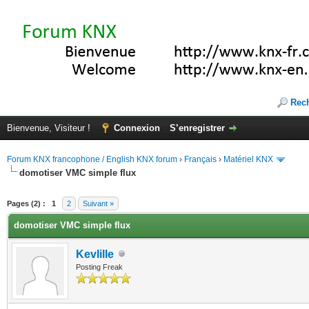
Rec
Bienvenue, Visiteur !
Connexion
S’enregistrer
Forum KNX francophone / English KNX forum
›
Français
›
Matériel KNX
domotiser VMC simple flux
(s))
Pages (2) :
1
2
Suivant »
domotiser VMC simple flux
Kevlille
Posting Freak