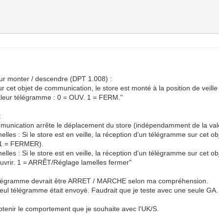
 pour monter / descendre (DPT 1.008) :
 cet objet de communication, le store est monté à la position de veille
 Valeur télégramme : 0 = OUV. 1 = FERM."
:
mmunication arrête le déplacement du store (indépendamment de la val
es : Si le store est en veille, la réception d'un télégramme sur cet 
 (1 = FERMER).
es : Si le store est en veille, la réception d'un télégramme sur cet 
uvrir. 1 = ARRÊT/Réglage lamelles fermer"
 du télégramme devrait être ARRET / MARCHE selon ma compréhension.
seul télégramme était envoyé. Faudrait que je teste avec une seule GA.
tenir le comportement que je souhaite avec l'UK/S.