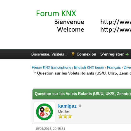
Bienvenue, Visiteur !
Connexion
S’enregistrer
Forum KNX francophone / English KNX forum
›
Français
›
Div
Question sur les Volets Rolants (US/U, UK/S, Zenni
Moyenne : 0 (0 vote(s))
1
2
3
4
5
Question sur les Volets Rolants (US/U, UK/S, Zennio)
kamigaz
Member
19/01/2016, 20:45:51