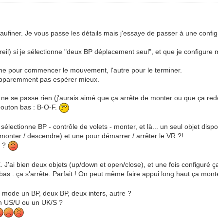
peaufiner. Je vous passe les détails mais j'essaye de passer à une config
il) si je sélectionne "deux BP déplacement seul", et que je configure 
 une pour commencer le mouvement, l'autre pour le terminer.
 apparemment pas espérer mieux.
 ne se passe rien (j'aurais aimé que ça arrête de monter ou que ça red
 bouton bas : B-O-F.
électionne BP - contrôle de volets - monter, et là... un seul objet disp
monter / descendre) et une pour démarrer / arrêter le VR ?!
t ?
 J'ai bien deux objets (up/down et open/close), et une fois configuré ç
s : ça s'arrête. Parfait ! On peut même faire appui long haut ça mont
mode un BP, deux BP, deux inters, autre ?
un US/U ou un UK/S ?