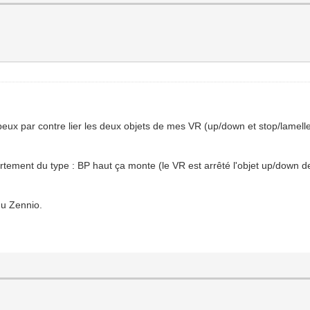
peux par contre lier les deux objets de mes VR (up/down et stop/lamell
ortement du type : BP haut ça monte (le VR est arrêté l'objet up/down de
du Zennio.