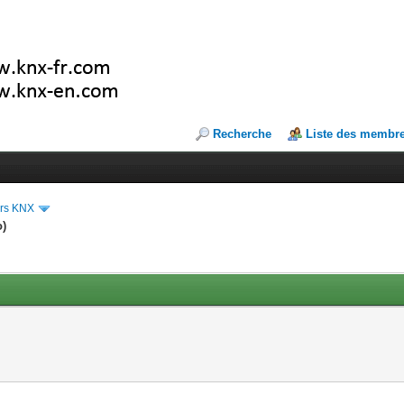
Recherche
Liste des membr
ers KNX
o)