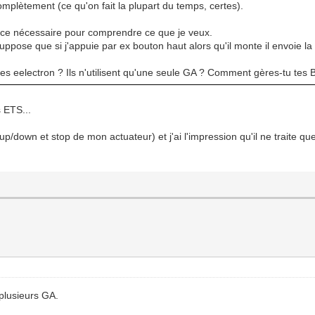
lètement (ce qu'on fait la plupart du temps, certes).
nce nécessaire pour comprendre ce que je veux.
 suppose que si j'appuie par ex bouton haut alors qu'il monte il envoie 
tes eelectron ? Ils n'utilisent qu'une seule GA ? Comment gères-tu tes
s ETS...
p/down et stop de mon actuateur) et j'ai l'impression qu'il ne traite q
 plusieurs GA.