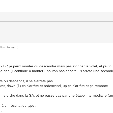
43 par
kamigaz
.)
 BP, je peux monter ou descendre mais pas stopper le volet, et j'ai to
e rien (il continue à monter). bouton bas encore il s'arrête une secon
e ou descends, il ne s'arrête pas.
er, down (1) ça s'arrête et redescend, up ça s'arrête et ça remonte.
ême ordre dans la GA, et ne passe pas par une étape intermédiaire (ar
à un résultat du type :
t.