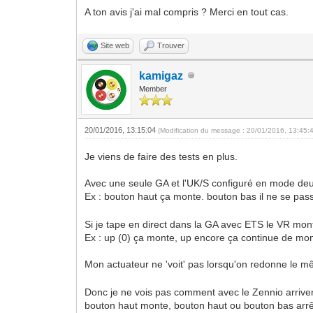
A ton avis j'ai mal compris ? Merci en tout cas.
Site web
Trouver
kamigaz
Member
20/01/2016, 13:15:04
(Modification du message : 20/01/2016, 13:45:
Je viens de faire des tests en plus.
Avec une seule GA et l'UK/S configuré en mode deux
Ex : bouton haut ça monte. bouton bas il ne se pass
Si je tape en direct dans la GA avec ETS le VR mont
Ex : up (0) ça monte, up encore ça continue de mont
Mon actuateur ne 'voit' pas lorsqu'on redonne le m
Donc je ne vois pas comment avec le Zennio arriver 
bouton haut monte, bouton haut ou bouton bas arrê