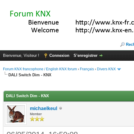
Rec
Bienvenue, Visiteur !
Connexion
S’enregistrer
Forum KNX francophone / English KNX forum
›
Français
›
Divers KNX
DALI Switch Dim - KNX
(s))
DALI Switch Dim - KNX
michaelkeul
Member