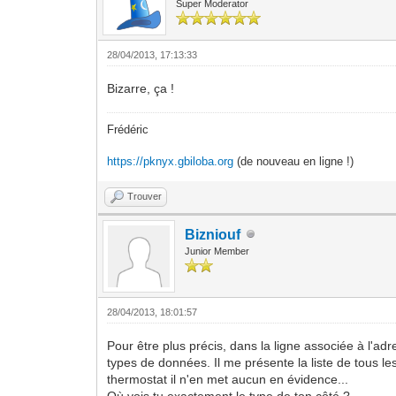
Super Moderator
28/04/2013, 17:13:33
Bizarre, ça !
Frédéric
https://pknyx.gbiloba.org
(de nouveau en ligne !)
Trouver
Bizniouf
Junior Member
28/04/2013, 18:01:57
Pour être plus précis, dans la ligne associée à l'ad
types de données. Il me présente la liste de tous l
thermostat il n'en met aucun en évidence...
Où vois tu exactement le type de ton côté ?