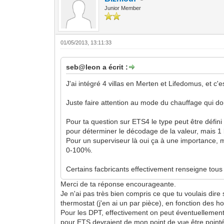
Junior Member
01/05/2013, 13:11:33
seb@leon a écrit :
J'ai intégré 4 villas en Merten et Lifedomus, et c'e
Juste faire attention au mode du chauffage qui d
Pour ta question sur ETS4 le type peut être défini d
pour déterminer le décodage de la valeur, mais 1 b
Pour un superviseur là oui ça à une importance, 
0-100%.
Certains facbricants effectivement renseigne tous
Merci de ta réponse encourageante.
Je n'ai pas très bien compris ce que tu voulais dire
thermostat (j'en ai un par pièce), en fonction des ho
Pour les DPT, effectivement on peut éventuellement 
pour ETS devraient de mon point de vue être poin