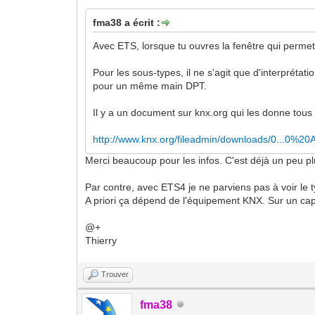
fma38 a écrit :
Avec ETS, lorsque tu ouvres la fenêtre qui permet de
Pour les sous-types, il ne s'agit que d'interprétatio
pour un même main DPT.
Il y a un document sur knx.org qui les donne tous 
http://www.knx.org/fileadmin/downloads/0...0%20
Merci beaucoup pour les infos. C'est déjà un peu plu
Par contre, avec ETS4 je ne parviens pas à voir le ty
A priori ça dépend de l'équipement KNX. Sur un cap
@+
Thierry
Trouver
fma38