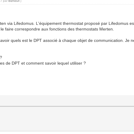
27 par
Bizniouf
.)
en via Lifedomus. L'équipement thermostat proposé par Lifedomus est 
le faire correspondre aux fonctions des thermostats Merten.
voir quels est le DPT associé à chaque objet de communication. Je ne
 ?
es de DPT et comment savoir lequel utiliser ?