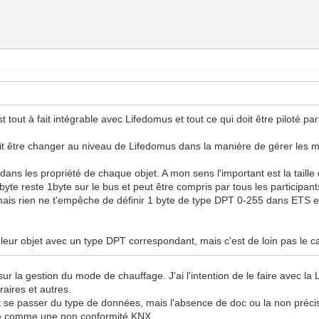
st tout à fait intégrable avec Lifedomus et tout ce qui doit être piloté par
oit être changer au niveau de Lifedomus dans la manière de gérer les 
ans les propriété de chaque objet. A mon sens l'important est la taille d
yte reste 1byte sur le bus et peut être compris par tous les participant
mais rien ne t'empêche de définir 1 byte de type DPT 0-255 dans ETS e
 leur objet avec un type DPT correspondant, mais c'est de loin pas le c
 sur la gestion du mode de chauffage. J'ai l'intention de le faire avec l
raires et autres.
se passer du type de données, mais l'absence de doc ou la non précisio
té comme une non conformité KNX.