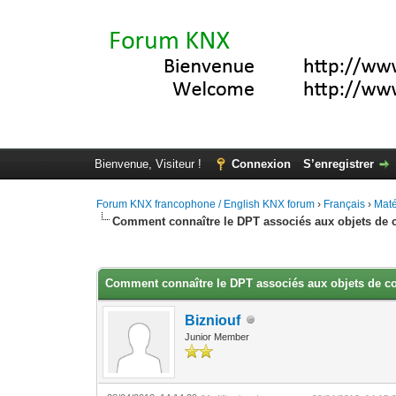
Bienvenue, Visiteur !
Connexion
S’enregistrer
Forum KNX francophone / English KNX forum
›
Français
›
Maté
Comment connaître le DPT associés aux objets de
Moyenne : 0 (0 vote(s))
1
2
3
4
5
Comment connaître le DPT associés aux objets de 
Bizniouf
Junior Member