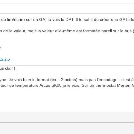
 lire/écrire sur un GA, tu vois le DPT. Il te suffit de créer une GA bidon,
n de la valeur, mais la valeur elle-même est formatée pareil sur le bus (1bi
:
AS.zip
s clair !
pe. Je vois bien le format (ex. : 2 octets) mais pas l'encodage - c'est à
teur de température Arcus SK08 je le vois. Sur un thermostat Merten M