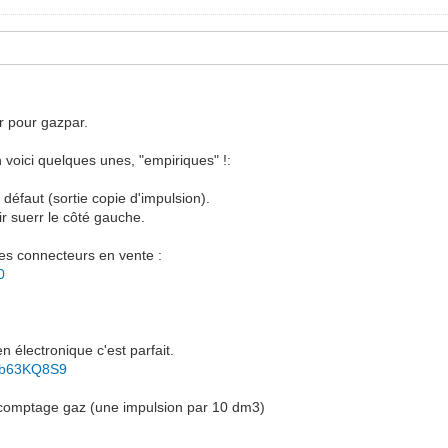
 pour gazpar.
en voici quelques unes, "empiriques" !:
défaut (sortie copie d'impulsion).
r suerr le côté gauche.
 des connecteurs en vente :
0
 électronique c'est parfait.
FAb63KQ8S9
 comptage gaz (une impulsion par 10 dm3)