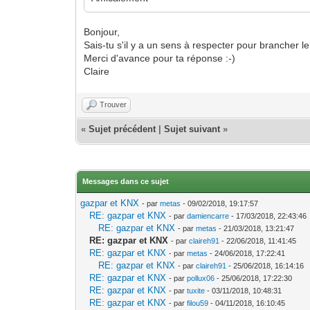
Bonjour,
Sais-tu s'il y a un sens à respecter pour brancher 
Merci d'avance pour ta réponse :-)
Claire
Trouver
«
Sujet précédent
|
Sujet suivant
»
Messages dans ce sujet
gazpar et KNX
- par
metas
- 09/02/2018, 19:17:57
RE: gazpar et KNX
- par
damiencarre
- 17/03/2018, 22:43:46
RE: gazpar et KNX
- par
metas
- 21/03/2018, 13:21:47
RE: gazpar et KNX
- par
claireh91
- 22/06/2018, 11:41:45
RE: gazpar et KNX
- par
metas
- 24/06/2018, 17:22:41
RE: gazpar et KNX
- par
claireh91
- 25/06/2018, 16:14:16
RE: gazpar et KNX
- par
pollux06
- 25/06/2018, 17:22:30
RE: gazpar et KNX
- par
tuxite
- 03/11/2018, 10:48:31
RE: gazpar et KNX
- par
filou59
- 04/11/2018, 16:10:45