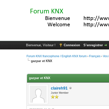
Bienvenue, Visiteur !
Connexion
S’enregistrer
Forum KNX francophone / English KNX forum
›
Français
›
Vos 
gazpar et KNX
Moyenne : 0 (0 vote(s))
1
2
3
4
5
gazpar et KNX
claireh91
Junior Member