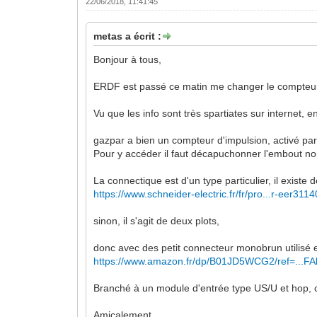
22/06/2018, 11:41:45
metas a écrit :
Bonjour à tous,
ERDF est passé ce matin me changer le compteur
Vu que les info sont très spartiates sur internet, 
gazpar a bien un compteur d'impulsion, activé par 
Pour y accéder il faut décapuchonner l'embout noi
La connectique est d'un type particulier, il existe
https://www.schneider-electric.fr/fr/pro...r-eer3114
sinon, il s'agit de deux plots,
donc avec des petit connecteur monobrun utilisé en
https://www.amazon.fr/dp/B01JD5WCG2/ref=...
Branché à un module d'entrée type US/U et hop,
Amicalement