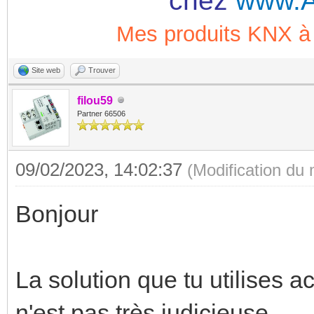
chez
www.A
Mes produits KNX
Site web
Trouver
filou59
Partner 66506
09/02/2023, 14:02:37
(Modification du
Bonjour
La solution que tu utilises 
n'est pas très judicieuse.