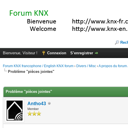
Rec
Bienvenue, Visiteur !
Connexion
S’enregistrer
Forum KNX francophone / English KNX forum
›
Divers / Misc
›
A propos du forum /
Problème "pièces jointes"
(s))
Problème "pièces jointes"
Antho43
Member