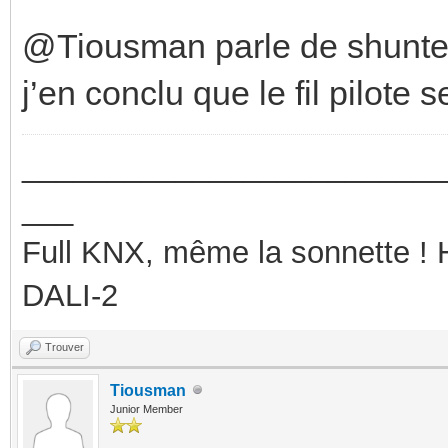
@Tiousman parle de shunter 
j’en conclu que le fil pilote s
_________________________
___
Full KNX, même la sonnette !
DALI-2
Trouver
Tiousman
Junior Member