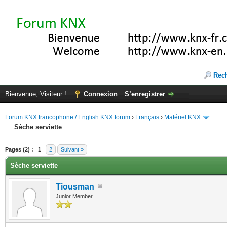
Rec
Bienvenue, Visiteur !
Connexion
S’enregistrer
Forum KNX francophone / English KNX forum
›
Français
›
Matériel KNX
Sèche serviette
(s))
Pages (2) :
1
2
Suivant »
Sèche serviette
Tiousman
Junior Member