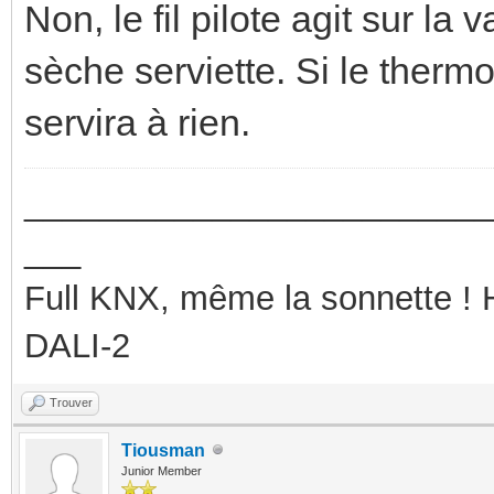
Non, le fil pilote agit sur l
sèche serviette. Si le thermost
servira à rien.
_________________________
___
Full KNX, même la sonnette !
DALI-2
Trouver
Tiousman
Junior Member