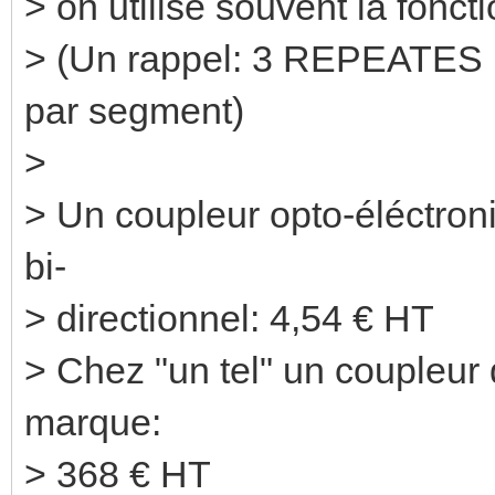
> on utilise souvent la fonc
> (Un rappel: 3 REPEATES m
par segment)
>
> Un coupleur opto-éléctro
bi-
> directionnel: 4,54 € HT
> Chez "un tel" un coupleur 
marque:
> 368 € HT