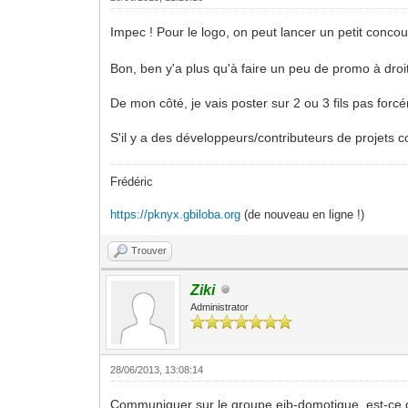
Impec ! Pour le logo, on peut lancer un petit conco
Bon, ben y'a plus qu'à faire un peu de promo à dro
De mon côté, je vais poster sur 2 ou 3 fils pas forc
S'il y a des développeurs/contributeurs de projets
Frédéric
https://pknyx.gbiloba.org
(de nouveau en ligne !)
Trouver
Ziki
Administrator
28/06/2013, 13:08:14
Communiquer sur le groupe eib-domotique, est-ce que