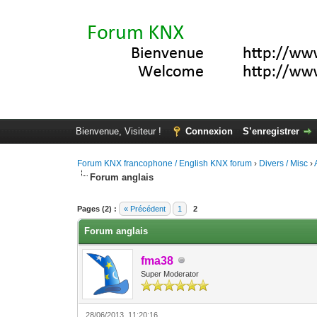
Bienvenue, Visiteur !
Connexion
S’enregistrer
Forum KNX francophone / English KNX forum
›
Divers / Misc
›
Forum anglais
Moyenne : 0 (0 vote(s))
1
2
3
4
5
Pages (2) :
« Précédent
1
2
Forum anglais
fma38
Super Moderator
28/06/2013, 11:20:16