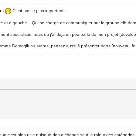
urs
C'est pas le plus important...
ite et à gauche... Qui se charge de communiquer sur le groupe eib-dom
ément spécialisés, mais où j'ai déjà un peu parlé de mon projet (develop
 comme Domogik ou autres, pensez aussi à présenter notre 'nouveau' fo
 c'est bien utile puisque rien a changé sauf le rajout des catégories e