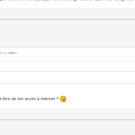
09 par
mil3d
.)
t-être de ton accès à internet !!