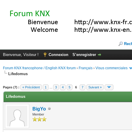
Rec
Bienvenue, Visiteur !
Connexion
S’enregistrer
Forum KNX francophone / English KNX forum
›
Français
›
Visus commerciales
Lifedomus
(s))
Pages (7) :
« Précédent
1
...
3
4
5
6
7
Suivant »
Lifedomus
BigYo
Member