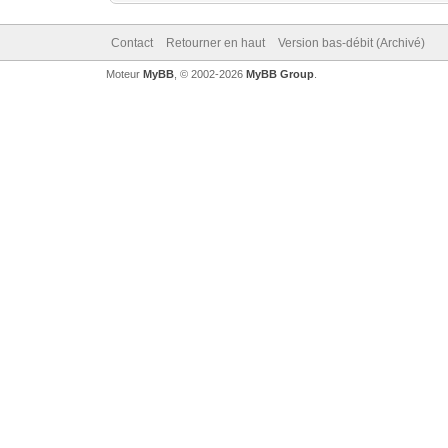
Contact
Retourner en haut
Version bas-débit (Archivé)
Moteur
MyBB
, © 2002-2026
MyBB Group
.