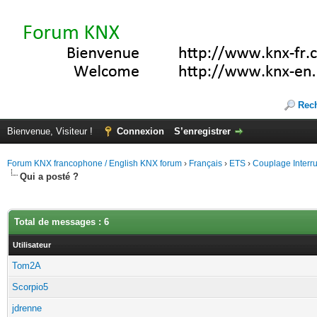
Rec
Bienvenue, Visiteur !
Connexion
S’enregistrer
Forum KNX francophone / English KNX forum
›
Français
›
ETS
›
Couplage Interr
Qui a posté ?
Total de messages : 6
Utilisateur
Tom2A
Scorpio5
jdrenne