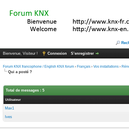
Rec
Bienvenue, Visiteur !
Connexion
S’enregistrer
Forum KNX francophone / English KNX forum
›
Français
›
Vos installations
›
Réno
Qui a posté ?
Total de messages : 5
Utilisateur
Max1
Ives