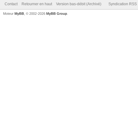
Contact
Retourner en haut
Version bas-débit (Archivé)
Syndication RSS
Moteur
MyBB
, © 2002-2026
MyBB Group
.