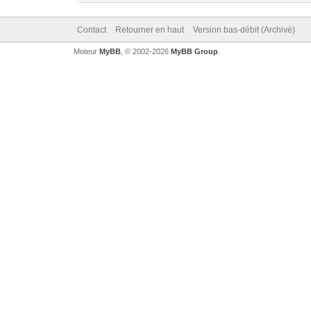
Contact
Retourner en haut
Version bas-débit (Archivé)
Moteur
MyBB
, © 2002-2026
MyBB Group
.