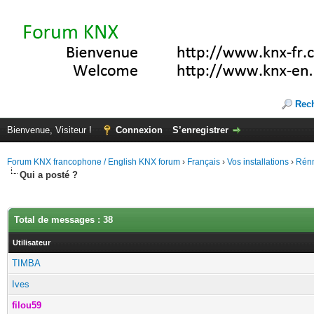
Rec
Bienvenue, Visiteur !
Connexion
S’enregistrer
Forum KNX francophone / English KNX forum
›
Français
›
Vos installations
›
Rénn
Qui a posté ?
Total de messages : 38
Utilisateur
TIMBA
Ives
filou59