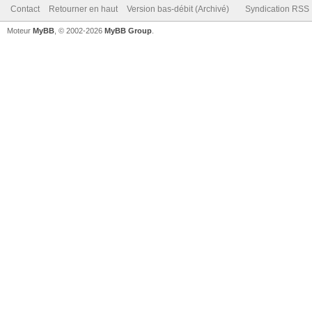
Contact
Retourner en haut
Version bas-débit (Archivé)
Syndication RSS
Moteur
MyBB
, © 2002-2026
MyBB Group
.