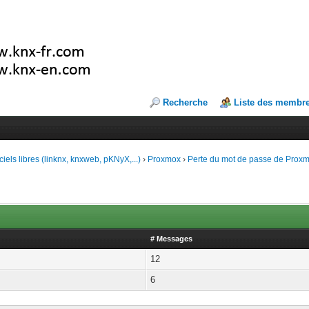
Recherche
Liste des membr
ciels libres (linknx, knxweb, pKNyX,...)
›
Proxmox
›
Perte du mot de passe de Prox
# Messages
12
6