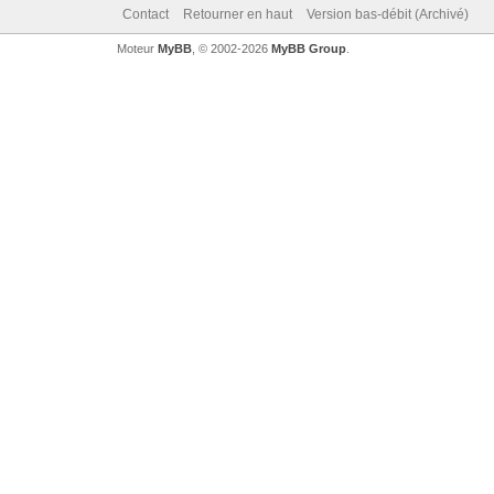
Contact
Retourner en haut
Version bas-débit (Archivé)
Moteur
MyBB
, © 2002-2026
MyBB Group
.